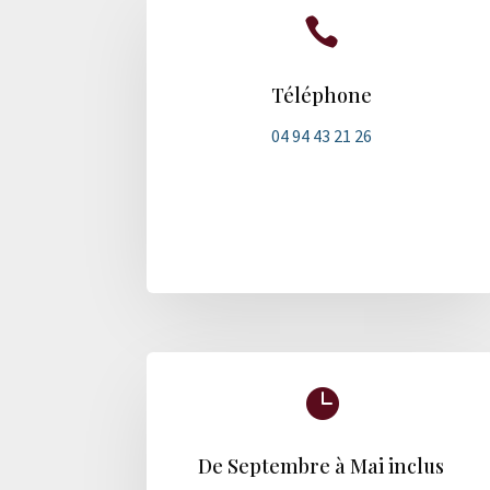

Téléphone
04 94 43 21 26

De Septembre à Mai inclus