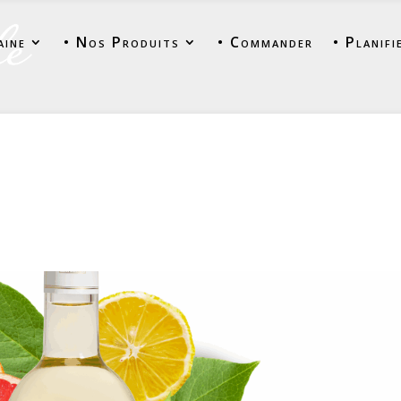
aine
• Nos Produits
• Commander
• Planifi