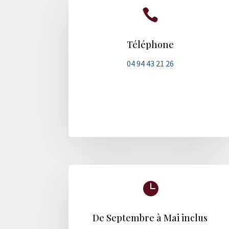

Téléphone
04 94 43 21 26

De Septembre à Mai inclus