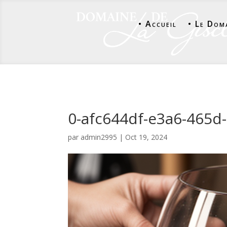
• Accueil
• Le Dom
0-afc644df-e3a6-465
par
admin2995
|
Oct 19, 2024