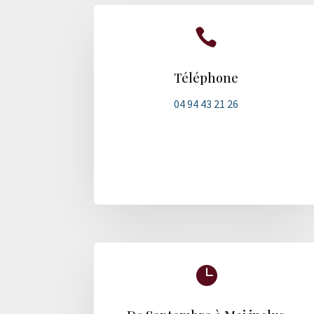

Téléphone
04 94 43 21 26
