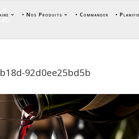
aine
• Nos Produits
• Commander
• Planifi
d-b18d-92d0ee25bd5b