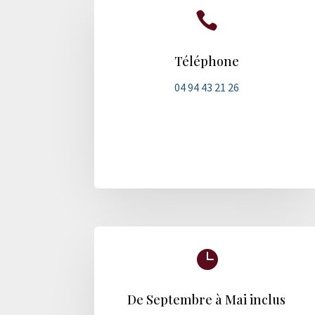

Téléphone
04 94 43 21 26

De Septembre à Mai inclus