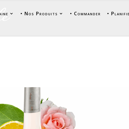
aine
• Nos Produits
• Commander
• Planifi