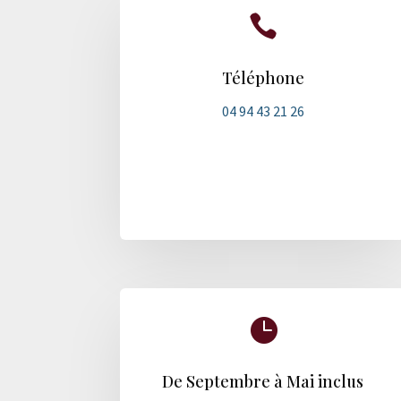

Téléphone
04 94 43 21 26

De Septembre à Mai inclus