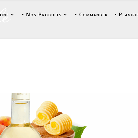
aine
• Nos Produits
• Commander
• Planifi