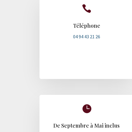

Téléphone
04 94 43 21 26

De Septembre à Mai inclus