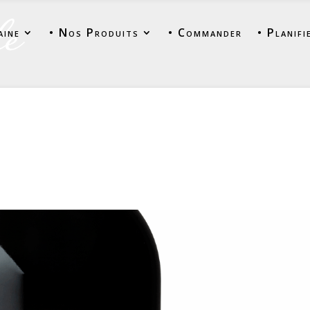
aine
• Nos Produits
• Commander
• Planifi