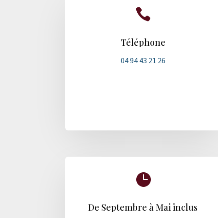

Téléphone
04 94 43 21 26

De Septembre à Mai inclus