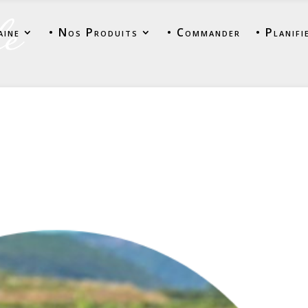
aine
• Nos Produits
• Commander
• Planifi