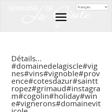
Détails…
#domainedelagiscle#vig
nes#vins#vignoble#prov
ence#cotesdazur#saintt
ropez#grimaud#instagra
m#cogolin#holiday#win
e#vignerons#domainevit
icole