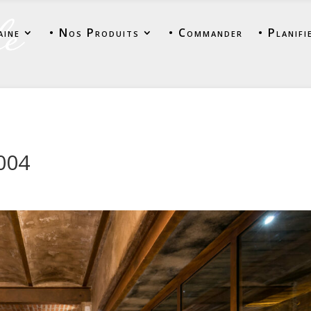
aine
• Nos Produits
• Commander
• Planifi
004