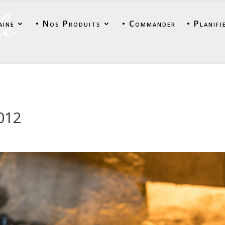
aine
• Nos Produits
• Commander
• Planifi
012