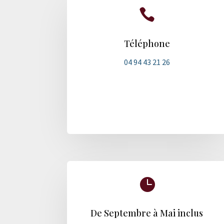

Téléphone
04 94 43 21 26

De Septembre à Mai inclus