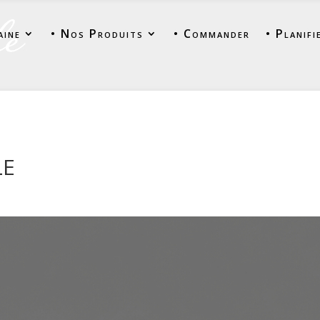
aine
• Nos Produits
• Commander
• Planifi
LE