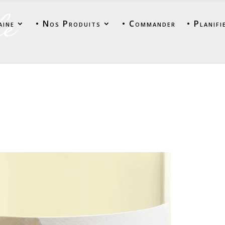
aine
• Nos Produits
• Commander
• Planifi