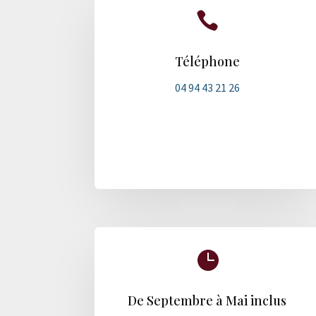

Téléphone
04 94 43 21 26

De Septembre à Mai inclus