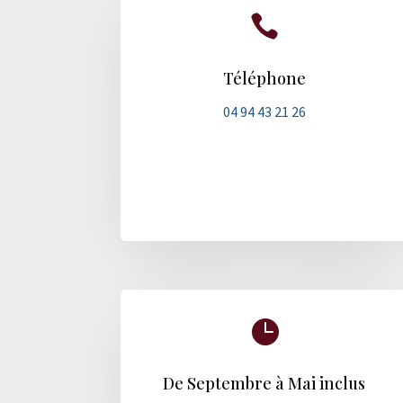

Téléphone
04 94 43 21 26

De Septembre à Mai inclus