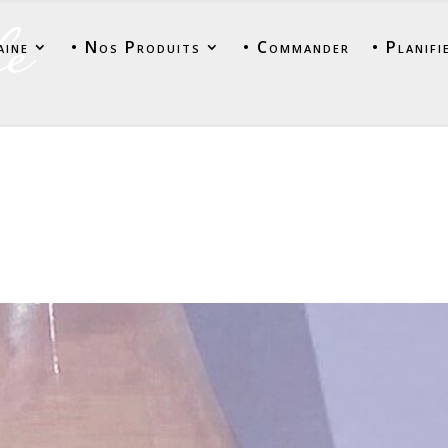
aine
• Nos Produits
• Commander
• Planifi