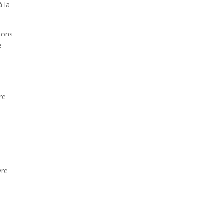
à la
ions
e
re
vre