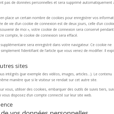
tient pas de données personnelles et sera supprimé automatiquement 
n place un certain nombre de cookies pour enregistrer vos informat
e de vie d’un cookie de connexion est de deux jours, celle d’un cooki
Se souvenir de moi », votre cookie de connexion sera conservé pendant
re compte, le cookie de connexion sera effacé.
e supplémentaire sera enregistré dans votre navigateur. Ce cookie ne
mplement l’identifiant de l’article que vous venez de modifier. Il expi
tres sites
enus intégrés (par exemple des vidéos, images, articles…). Le contenu
ême manière que si le visiteur se rendait sur cet autre site.
r vous, utiliser des cookies, embarquer des outils de suivis tiers, sui
i vous disposez d’un compte connecté sur leur site web.
ience
n de vos données personnelles