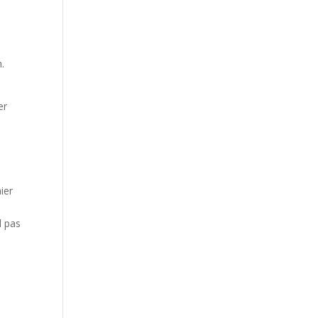
.
er
ier
d pas