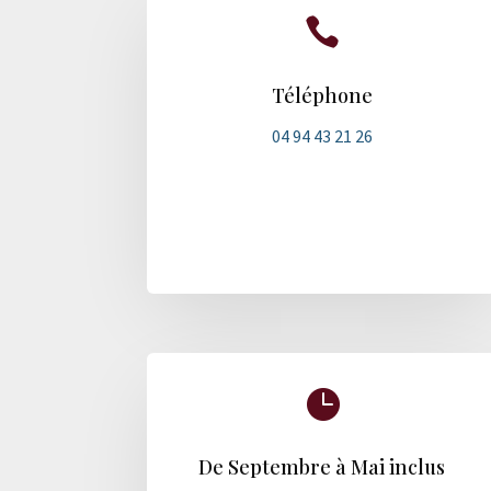

Téléphone
04 94 43 21 26

De Septembre à Mai inclus