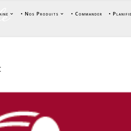
aine
• Nos Produits
• Commander
• Planifi
t