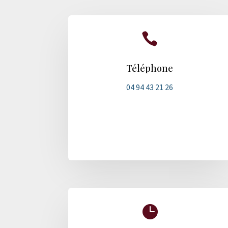

Téléphone
04 94 43 21 26
