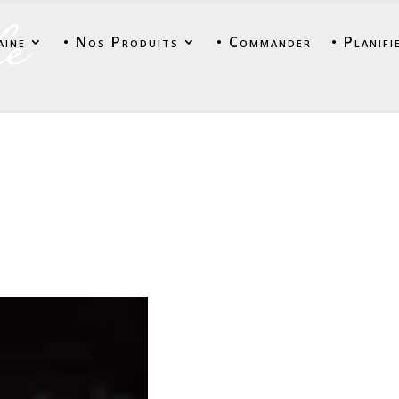
aine
• Nos Produits
• Commander
• Planifi