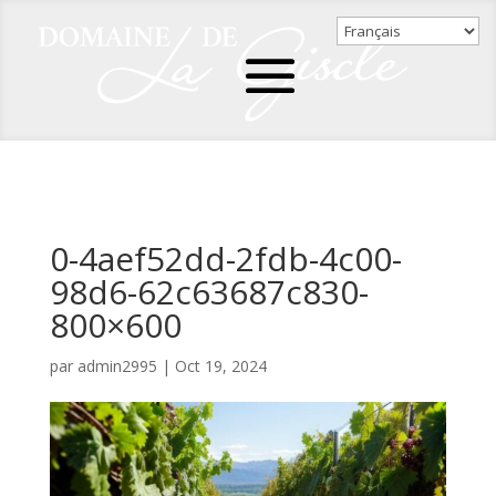
0-4aef52dd-2fdb-4c00-
98d6-62c63687c830-
800×600
par
admin2995
|
Oct 19, 2024