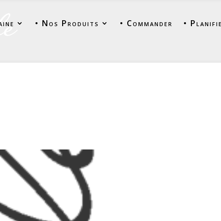
aine
• Nos Produits
• Commander
• Planifi