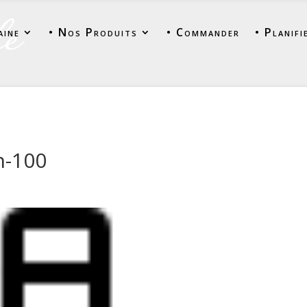
aine
• Nos Produits
• Commander
• Planifi
n-100