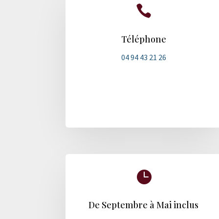

Téléphone
04 94 43 21 26

De Septembre à Mai inclus