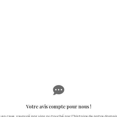

Votre avis compte pour nous !
e en cave, savouré nos vins ou touché par l’histoire de notre domaine