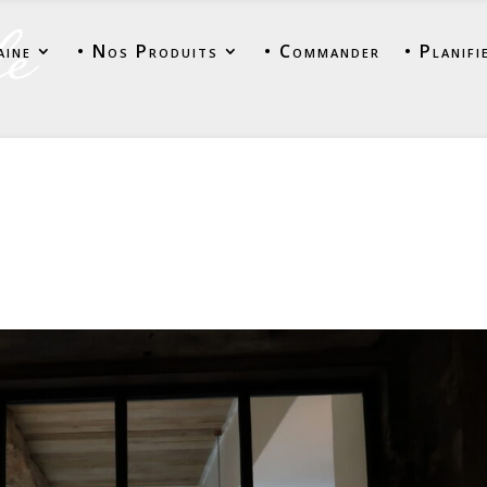
aine
• Nos Produits
• Commander
• Planifi