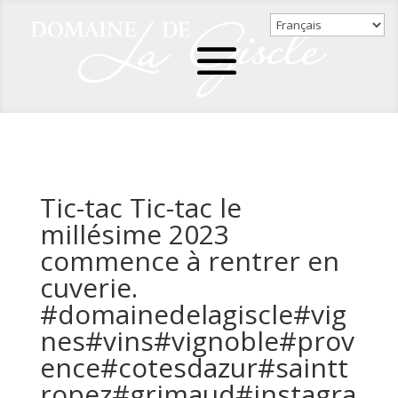
Tic-tac Tic-tac le
millésime 2023
commence à rentrer en
cuverie.
#domainedelagiscle#vig
nes#vins#vignoble#prov
ence#cotesdazur#saintt
ropez#grimaud#instagra